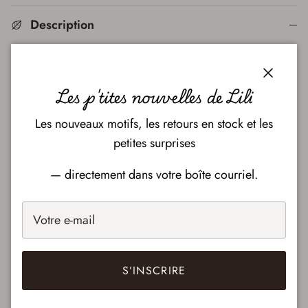
Description
Fermer
Les p'tites nouvelles de Lili
Les nouveaux motifs, les retours en stock et les
petites surprises
Notre robe/tunique évolutive est faite pour évoluer
— directement dans votre boîte courriel.
avec vos petits trésors , elle est adorée des petites et de
plus grandes ,la version robe est conçu pour suivre
l'évolution de la robe à la tunique , tournoyante !!
S’INSCRIRE
Entretient