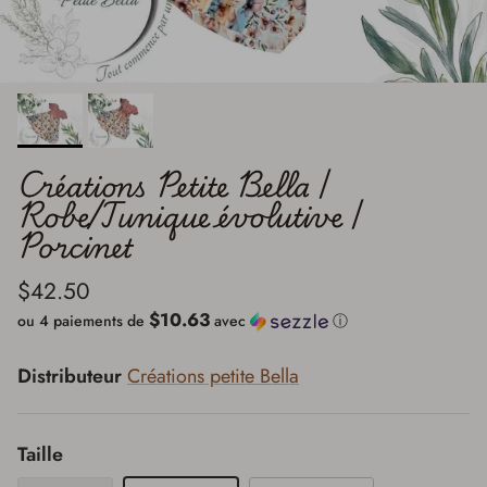
Créations Petite Bella |
Robe/Tunique évolutive |
Porcinet
$42.50
$10.63
ou 4 paiements de
avec
ⓘ
Distributeur
Créations petite Bella
Taille