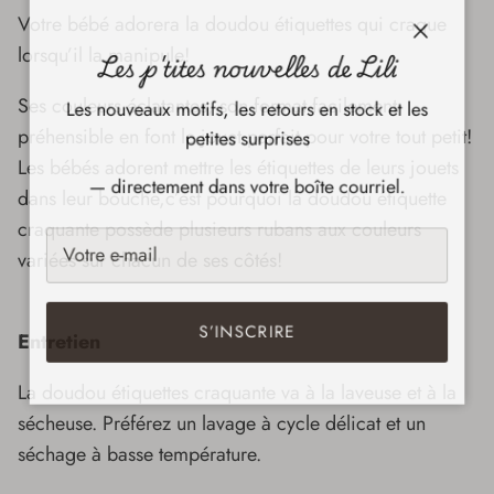
Votre bébé adorera la doudou étiquettes qui craque
Fermer
Les p'tites nouvelles de Lili
lorsqu’il la manipule!
Les nouveaux motifs, les retours en stock et les
Ses couleurs éclatantes, son format facilement
petites surprises
préhensible en font le jouet parfait pour votre tout petit!
Les bébés adorent mettre les étiquettes de leurs jouets
— directement dans votre boîte courriel.
dans leur bouche,c’est pourquoi la doudou étiquette
craquante possède plusieurs rubans aux couleurs
variées sur chacun de ses côtés!
S’INSCRIRE
Entretien
La doudou étiquettes craquante va à la laveuse et à la
sécheuse. Préférez un lavage à cycle délicat et un
séchage à basse température.