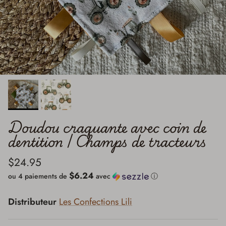
Doudou craquante avec coin de
dentition | Champs de tracteurs
$24.95
$6.24
ou 4 paiements de
avec
ⓘ
Distributeur
Les Confections Lili