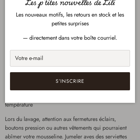
Les p'tites nouvelles de Lili
Conseils relativement à l’entretien de nos
couvertures en mousseline
Les nouveaux motifs, les retours en stock et les
petites surprises
Laver individuellement et fixer les couleurs à l'eau
froide au premier lavage.
Pour ce faire, nous vous
— directement dans votre boîte courriel.
suggérons une technique simple de trempage d'environ
1-2h dans un mélange d’eau froide, de vinaigre et de
gros sels.
Lavable à la machine à l'eau froide avec un détergent
doux
S’INSCRIRE
Suspendre pour sécher ou sécher à la machine à basse
température
Lors du lavage, attention aux fermetures éclairs,
boutons pression ou autres vêtements qui pourraient
abîmer votre mousseline. Jumeler aves des serviettes