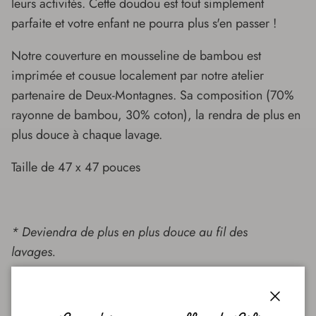
leurs activités. Cette doudou est tout simplement
parfaite et votre enfant ne pourra plus s'en passer !
Notre couverture en mousseline de bambou est
imprimée et cousue localement par notre atelier
partenaire de Deux-Montagnes. Sa composition (70%
rayonne de bambou, 30% coton), la rendra de plus en
plus douce à chaque lavage.
Taille de 47 x 47 pouces
* Deviendra de plus en plus douce au fil des
lavages.
Fermer