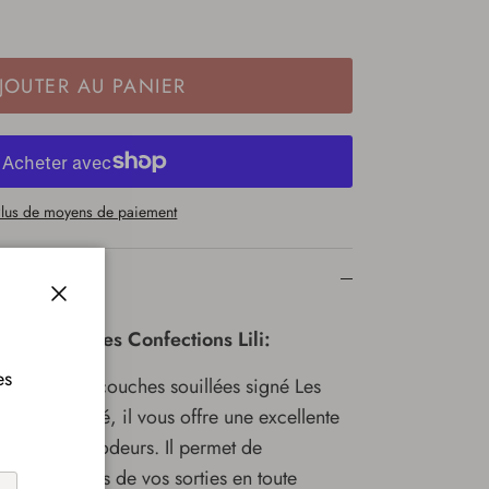
JOUTER AU PANIER
lus de moyens de paiement
Fermer
/ wetbag / Les Confections Lili:
es
ransport pour couches souillées signé Les
rement doublé, il vous offre une excellente
on contre les odeurs. Il permet de
 utilisées lors de vos sorties en toute