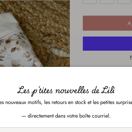
A
P
Description
Les p'tites nouvelles de Lili
Le sac de transport 
es nouveaux motifs, les retours en stock et les petites surpris
Il s’agit d’un sac de t
confections Lili. Entiè
— directement dans votre boîte courriel.
étanchéité et protecti
transporter les couches