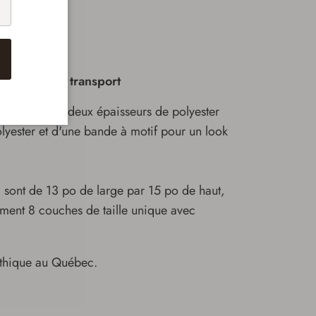
notre sac de transport
t fabriqué de deux épaisseurs
de polyester
yester et d'une bande à motif pour un look
 sont de 13 po de large par 15 po de haut,
sément 8 couches de taille unique avec
 éthique au Québec.