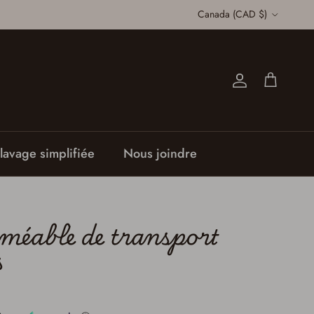
Pays
Canada (CAD $)
Compte
Panier
lavage simplifiée
Nous joindre
méable de transport
s