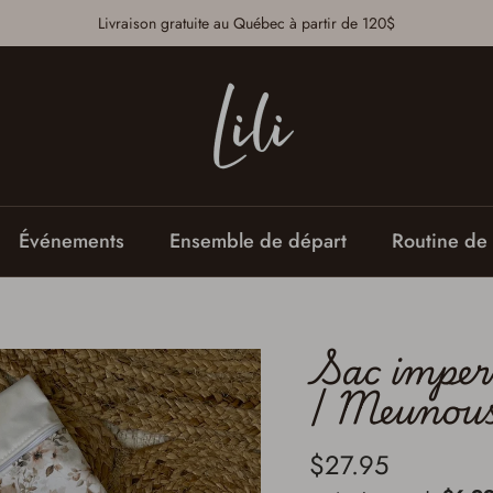
Livraison gratuite au Québec à partir de 120$
Événements
Ensemble de départ
Routine de 
Sac imper
| Meunou
$27.95