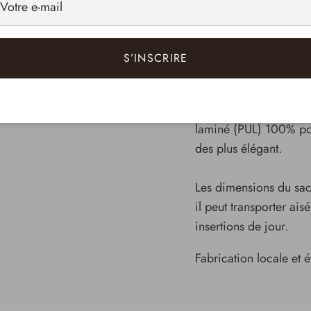
tranquillité d'esprit.
S’INSCRIRE
Caractéristiques de 
Le sac de transport es
laminé (PUL) 100% pol
des plus élégant.
Les dimensions du sac
il peut transporter ai
insertions de jour.
Fabrication locale et