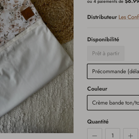
$6.9
ou 4 paiements de
Distributeur
Les Confe
Disponibilité
Prêt à partir
Précommande (délai
Couleur
Crème bande ton/t
Quantité