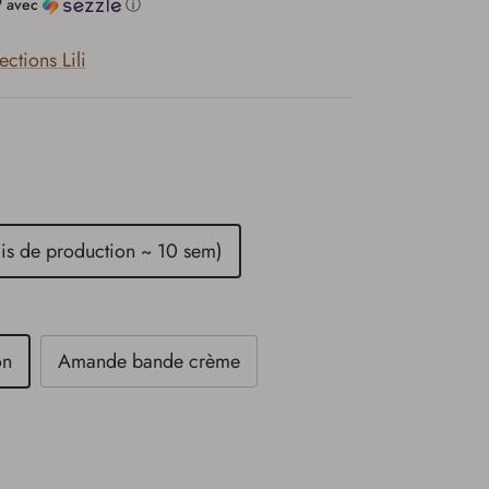
9
avec
ⓘ
ctions Lili
s de production ~ 10 sem)
on
Amande bande crème